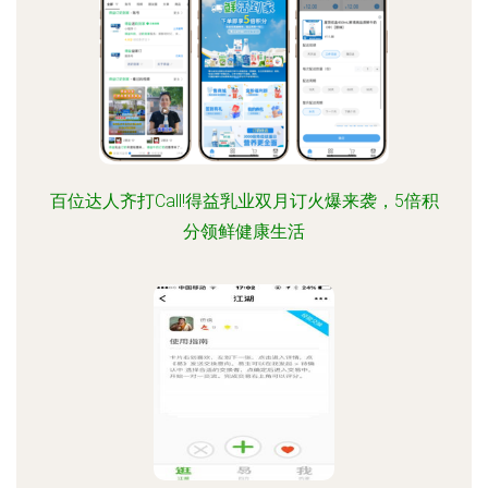
百位达人齐打Call!得益乳业双月订火爆来袭，5倍积
分领鲜健康生活