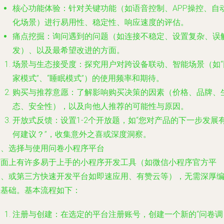
核心功能体验
：针对关键功能（如语音控制、APP操控、自
化场景）进行易用性、稳定性、响应速度的评估。
痛点挖掘
：询问遇到的问题（如连接不稳定、设置复杂、误
发）、以及最希望改进的方面。
场景与生态接受度
：探究用户对跨设备联动、智能场景（如“
家模式”、“睡眠模式”）的使用频率和期待。
购买与推荐意愿
：了解影响购买决策的因素（价格、品牌、
态、安全性），以及向他人推荐的可能性与原因。
开放式反馈
：设置1-2个开放题，如“您对产品的下一步发展
何建议？”，收集意外之喜或深度洞察。
三、选择与使用问卷小程序平台
市面上有许多易于上手的小程序开发工具（如微信小程序官方平
台、或第三方快速开发平台如即速应用、有赞云等），无需深厚
程基础。基本流程如下：
注册与创建
：在选定的平台注册账号，创建一个新的“问卷调