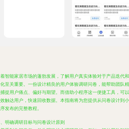
随着智能家居市场的蓬勃发展，了解用户真实体验对于产品迭代
优化至关重要。一份设计精良的用户体验调研问卷，能帮助团队
准捕捉用户痛点、偏好与期望。而借助小程序这一便捷工具，可
高效触达用户，快速回收数据。本指南将为您提供从问卷设计到
程序发布的完整教程。
一、明确调研目标与问卷设计原则