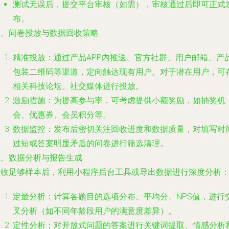
测试无误后，提交平台审核（如需），审核通过后即可正式
布。
四、问卷投放与数据回收策略
精准投放
：通过产品APP内推送、官方社群、用户邮箱、产
包装二维码等渠道，定向触达现有用户。对于潜在用户，可
相关科技论坛、社交媒体进行投放。
激励措施
：为提高参与率，可考虑提供小额奖励，如抽奖机
会、优惠券、会员积分等。
数据监控
：发布后密切关注回收进度和数据质量，对填写时
过短或答案明显矛盾的问卷进行筛选清理。
五、数据分析与报告生成
回收足够样本后，利用小程序后台工具或导出数据进行深度分析
定量分析
：计算各题目的选项分布、平均分、NPS值，进行
叉分析（如不同年龄段用户的满意度差异）。
定性分析
：对开放式问题的答案进行关键词提取、情感分析