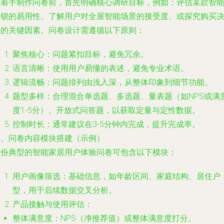
在着手制作问卷前，首先明确核心调研目标，例如：评估某款智
门锁的易用性、了解用户对全屋智能场景的接受度、或探究购买
策的关键因素。问卷设计需遵循以下原则：
聚焦核心
：问题紧扣目标，避免冗余。
语言清晰
：使用用户易懂的表述，避免专业术语。
逻辑流畅
：问题排列由浅入深，从整体印象到细节功能。
题型多样
：合理混合单选题、多选题、量表题（如NPS或满
度1-5分）、开放式问答题，以获取定量与定性数据。
控制时长
：通常建议在3-5分钟内完成，提升完成率。
二、问卷内容模块搭建（示例）
一份典型的智能家居用户体验问卷可包含以下模块：
用户画像筛选
：基础信息，如年龄区间、家庭结构、居住户
型，用于后续数据交叉分析。
产品接触与使用评估
：
整体满意度
：NPS（净推荐值）或整体满意度打分。