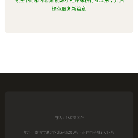
专注小而精 永航新能源小程序深耕行业应用，开启
绿色服务新篇章
电话：1807805**
地址：贵港市港北区北苑街280号（正佳电子城）617号