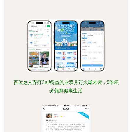
百位达人齐打Call!得益乳业双月订火爆来袭，5倍积
分领鲜健康生活