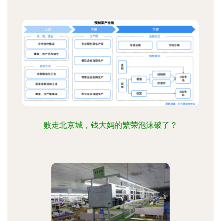
败走北京城，钱大妈的繁荣泡沫破了？