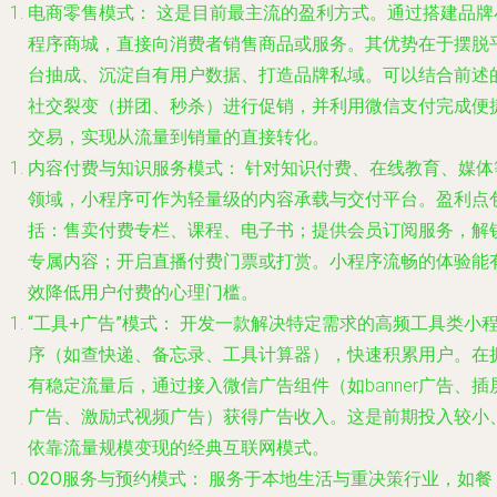
电商零售模式：
这是目前最主流的盈利方式。通过搭建品牌
程序商城，直接向消费者销售商品或服务。其优势在于摆脱
台抽成、沉淀自有用户数据、打造品牌私域。可以结合前述
社交裂变（拼团、秒杀）进行促销，并利用微信支付完成便
交易，实现从流量到销量的直接转化。
内容付费与知识服务模式：
针对知识付费、在线教育、媒体
领域，小程序可作为轻量级的内容承载与交付平台。盈利点
括：
售卖付费专栏、课程、电子书；提供会员订阅服务，解
专属内容；开启直播付费门票或打赏
。小程序流畅的体验能
效降低用户付费的心理门槛。
“工具+广告”模式：
开发一款解决特定需求的高频工具类小
序（如查快递、备忘录、工具计算器），快速积累用户。在
有稳定流量后，通过接入
微信广告组件
（如banner广告、插
广告、激励式视频广告）获得广告收入。这是前期投入较小
依靠流量规模变现的经典互联网模式。
O2O服务与预约模式：
服务于本地生活与重决策行业，如餐