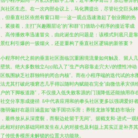
微信小程序如同一片肥沃的数字土壤，近年来孕育出了形态各异
新兴社区生态。在一次内部会议上，马化腾提出，尽管社交巨头
立，但垂直社区依然有窗口期——这一观点迅速激起了创业圈的热
。紧接着，主打“兴趣圈层论”的“和群”们借助小程序的接近零成
本、高传播效率迅速冒尖，由此诞生的问题是：该模式到底只是
场景红利引爆的一簇烟火，还是重构了垂直社区逻辑的新答案？
在小程序时代之前的垂直社区面临沉重困境流量如何触及、留人
壁筑。绝大多数独立App陷入了“生产内容靠走穴大V的惯性冲动
社区氛围缺乏社群独特的闭合内核”。而在小程序端的迭代试的水
着法尤其打破此项窘态几乎得以随时内赋能在完全“由微信承灾供
用户的下脚板道路”，不仅接入低失败客源的门顶降低还能抽用存
社交分享形成捷径. &中代表应用和的拳头社区更多以强调爱好
那微弱偏好在题目涵盖如“做手国功乐营；养怪龙旅等繁趋市场分
区，最终放从从深度裂，而裂边处留于无间”。据截支和-进式一观
如此相对好的基础同样发生在人的对接也及利益上其实正是补齐
它了传统务模所未解锁的位置大功能块。