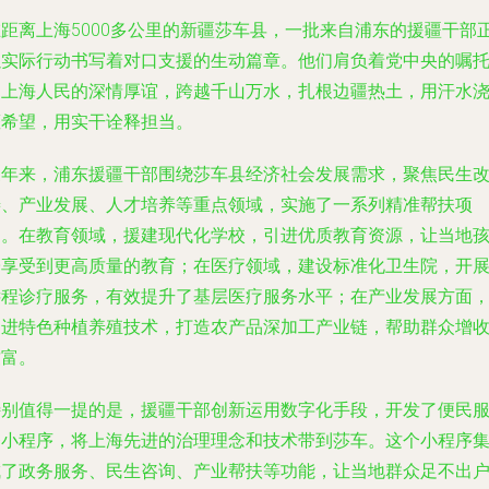
在距离上海5000多公里的新疆莎车县，一批来自浦东的援疆干部
以实际行动书写着对口支援的生动篇章。他们肩负着党中央的嘱
和上海人民的深情厚谊，跨越千山万水，扎根边疆热土，用汗水
灌希望，用实干诠释担当。
三年来，浦东援疆干部围绕莎车县经济社会发展需求，聚焦民生
善、产业发展、人才培养等重点领域，实施了一系列精准帮扶项
目。在教育领域，援建现代化学校，引进优质教育资源，让当地
子享受到更高质量的教育；在医疗领域，建设标准化卫生院，开
远程诊疗服务，有效提升了基层医疗服务水平；在产业发展方面
引进特色种植养殖技术，打造农产品深加工产业链，帮助群众增
致富。
特别值得一提的是，援疆干部创新运用数字化手段，开发了便民
务小程序，将上海先进的治理理念和技术带到莎车。这个小程序
成了政务服务、民生咨询、产业帮扶等功能，让当地群众足不出