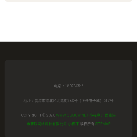
电话：1807805**
地址：贵港市港北区北苑街280号（正佳电子城）617号
COPYRIGHT © 2026
WWW.GGQCW.NET
小程序
广西贵港
市新联网络科技有限公司
小程序
版权所有
SITEMAP